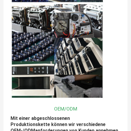
Fabrik-Ausflug
Qualitätskontrolle
Treten Sie mit uns in Verbindung
Nachrichten
Elektrische Band-Zufuhr
OEM/ODM
Drehscheiben-Band-Zufuhr
Mit einer abgeschlossenen
Produktionskette können wir verschiedene
automatische Bandzufuhr
OEM-/ODManforderungen von Kunden annehmen