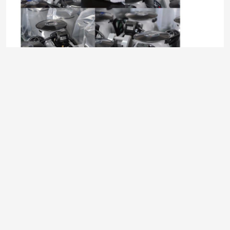
R&D
Fucus STÄRKE-SCMs immer auf neuer
Technologie, R&D-Epoche, die Produkte macht,
egal wie die Zeitumstellungen, wir nicht diesen
Geist ändern.
Startseite
Über uns
Kontakt
Desktop Site
Sitemap
Privacy Policy
China Automatische elektrische Band-Zufuhr
Supplier.Copyright © 2025 Shenzhen Tungs