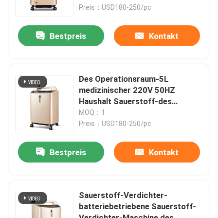
Preis：USD180-250/pc
Fabrik-Ausflug
Bestpreis
Kontakt
Qualitätskontrolle
Des Operationsraum-5L
Treten Sie mit uns in Verbindung
medizinischer 220V 50HZ
Haushalt Sauerstoff-des
Verdichter-
MOQ：1
Nachrichten
Preis：USD180-250/pc
Elektrische Band-Zufuhr
Bestpreis
Kontakt
Drehscheiben-Band-Zufuhr
Sauerstoff-Verdichter-
batteriebetriebene Sauerstoff-
automatische Bandzufuhr
Verdichter-Maschine des