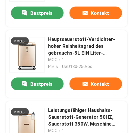
Bestpreis
Kontakt
Hauptsauerstoff-Verdichter-
hoher Reinheitsgrad des
gebrauchs-5L EIN Liter-
Sauerstoff-Generator lärmarm
MOQ：1
Preis：USD180-250/pc
Bestpreis
Kontakt
Haus
Leistungsfähiger Haushalts-
Produkte
Sauerstoff-Generator 50HZ,
Sauerstoff 350W, Maschine
produzierend
Über uns
MOQ：1