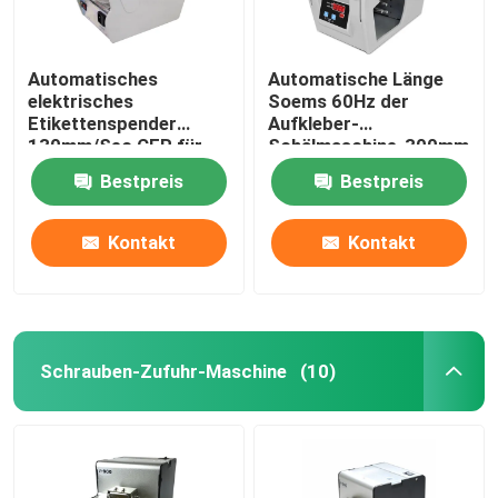
Automatisches
Automatische Länge
elektrisches
Soems 60Hz der
Etikettenspender
Aufkleber-
130mm/Sec CER für
Schälmaschine-300mm
transparente Aufkleber
EINFACHE OPERATION
Bestpreis
Bestpreis
Kontakt
Kontakt
Schrauben-Zufuhr-Maschine
(10)