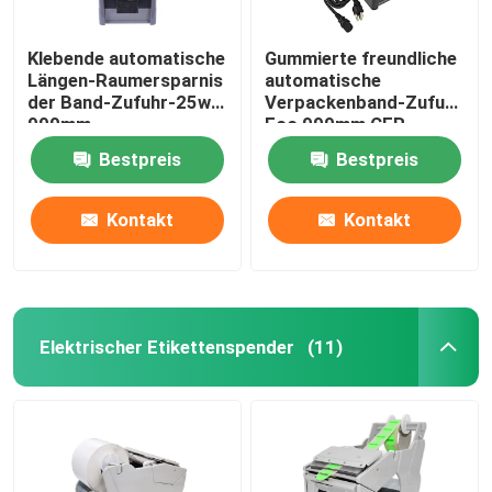
Klebende automatische
Gummierte freundliche
Längen-Raumersparnis
automatische
der Band-Zufuhr-25w
Verpackenband-Zufuhr
999mm
Eco 999mm CER
Bestpreis
Bestpreis
Kontakt
Kontakt
Elektrischer Etikettenspender
(11)