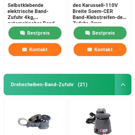
Selbstklebende
des Karussell-110V
elektrische Band-
Breite Soem-CER
Zufuhr 4kg,
Band-Klebstreifen-der
automatischer Band-
Zufuhr-3mm
Schneider Soems
Bestpreis
Bestpreis
Kontakt
Kontakt
Drehscheiben-Band-Zufuhr
(21)