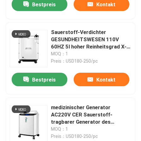
Bestpreis
Kontakt
Sauerstoff-Verdichter
GESUNDHEITSWESEN 110V
60HZ 5l hoher Reinheitsgrad X-
Y-6S
MOQ：1
Preis：USD180-250/pc
Bestpreis
Kontakt
medizinischer Generator
AC220V CER Sauerstoff-
tragbarer Generator des
Sauerstoff-5L
MOQ：1
Preis：USD180-250/pc