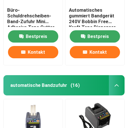
Büro-
Automatisches
Schuldrehscheiben-
gummiert Bandgerät
Band-Zufuhr Mini
240V Bobbin Free
Adhesive Tape Cutter
Kraft Tape Dispenser
Bestpreis
Bestpreis
Kontakt
Kontakt
automatische Bandzufuhr
(16)