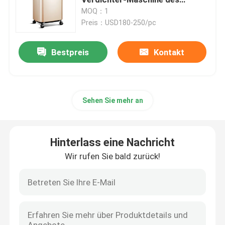
Ausgangs60kpa
MOQ：1
Preis：USD180-250/pc
Elektrischer Etikettenspender
Bestpreis
Kontakt
Schrauben-Zufuhr-Maschine
Verdichter des Sauerstoffes 5l
Sehen Sie mehr an
Verdichter des Sauerstoffes 10L
Hinterlass eine Nachricht
Haustier-Trockenraum
Wir rufen Sie bald zurück!
Haustier, das Kasten trocknet
Cat Smart Toilet