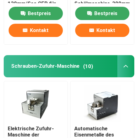
130mm/Sec CER für
Schälmaschine-300mm
transparente Aufkleber
EINFACHE OPERATION
Bestpreis
Bestpreis
Haustierwasserspender
Kontakt
Kontakt
Mikroblasen-Maschine für Hunde
Schrauben-Zufuhr-Maschine
(10)
Elektrische Zufuhr-
Automatische
Maschine der
Eisenmetalle des