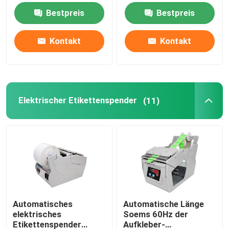
Bestpreis
Bestpreis
Elektrischer Etikettenspender
Kontakt
Kontakt
Schrauben-Zufuhr-Maschine
Verdichter des Sauerstoffes 5l
Elektrischer Etikettenspender
(11)
Verdichter des Sauerstoffes 10L
Haustier-Trockenraum
Haustier, das Kasten trocknet
Automatisches
Automatische Länge
elektrisches
Soems 60Hz der
Cat Smart Toilet
Etikettenspender
Aufkleber-