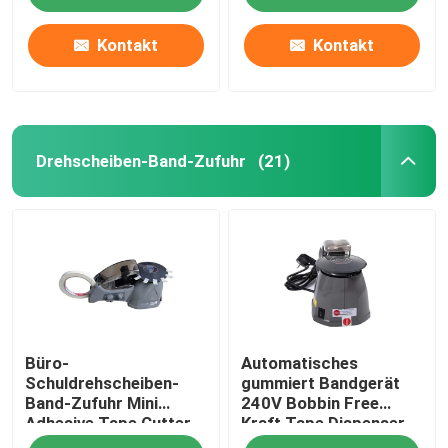
Kontakt
Kontakt
Drehscheiben-Band-Zufuhr
(21)
Haus
Büro-
Automatisches
Produkte
Schuldrehscheiben-
gummiert Bandgerät
Band-Zufuhr Mini
240V Bobbin Free
Adhesive Tape Cutter
Kraft Tape Dispenser
Über uns