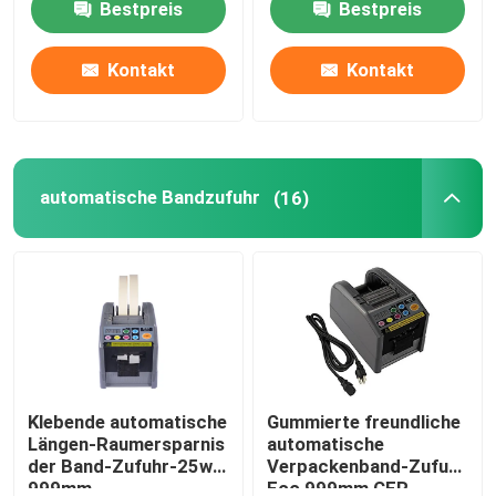
Bestpreis
Bestpreis
Fabrik-Ausflug
Kontakt
Kontakt
Qualitätskontrolle
automatische Bandzufuhr
(16)
Treten Sie mit uns in Verbindung
Nachrichten
Elektrische Band-Zufuhr
Drehscheiben-Band-Zufuhr
Klebende automatische
Gummierte freundliche
Längen-Raumersparnis
automatische
der Band-Zufuhr-25w
Verpackenband-Zufuhr
automatische Bandzufuhr
999mm
Eco 999mm CER