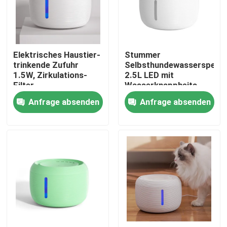
Fabrik-Ausflug
Elektrisches Haustier-
Stummer
Qualitätskontrolle
trinkende Zufuhr
Selbsthundewasserspend
1.5W, Zirkulations-
2.5L LED mit
Filter-
Wasserknappheits-
Treten Sie mit uns in Verbindung
Hundewasserspender
Warnung
Anfrage absenden
Anfrage absenden
Nachrichten
Elektrische Band-Zufuhr
Drehscheiben-Band-Zufuhr
automatische Bandzufuhr