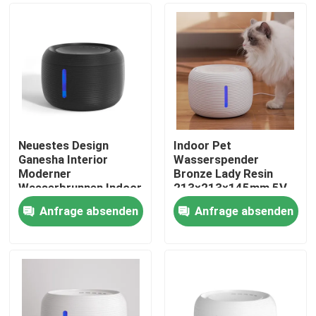
Neuestes Design
Indoor Pet
Ganesha Interior
Wasserspender
Moderner
Bronze Lady Resin
Wasserbrunnen Indoor
213×213×145mm 5V
DC
Anfrage absenden
Anfrage absenden
Haus
Produkte
Über uns