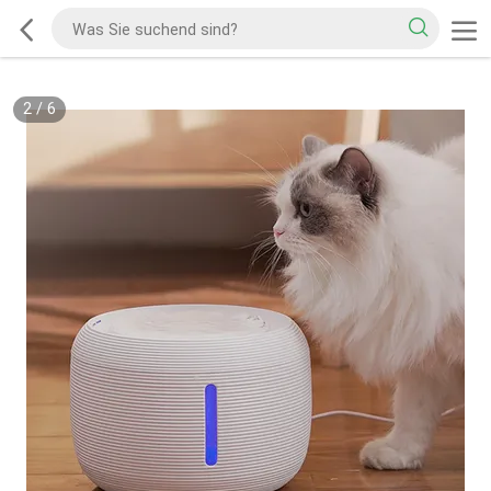
2
/
6