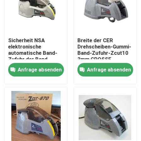
Fabrik-Ausflug
Qualitätskontrolle
Sicherheit NSA
Breite der CER
elektronische
Drehscheiben-Gummi-
automatische Band-
Band-Zufuhr-Zcut10
Treten Sie mit uns in Verbindung
Zufuhr der Band-
3mm GROSSE
Zufuhr-25w Leti
DISKETTE
Anfrage absenden
Anfrage absenden
Nachrichten
Elektrische Band-Zufuhr
Drehscheiben-Band-Zufuhr
automatische Bandzufuhr