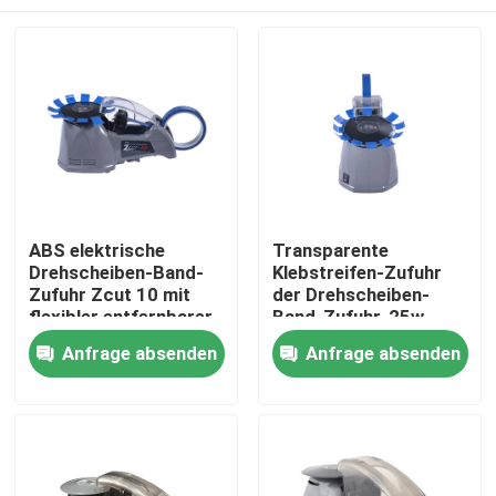
ABS elektrische
Transparente
Drehscheiben-Band-
Klebstreifen-Zufuhr
Zufuhr Zcut 10 mit
der Drehscheiben-
flexibler entfernbarer
Band-Zufuhr-25w
Rolle
Haus
Anfrage absenden
Anfrage absenden
Produkte
Über uns