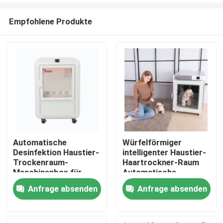
Empfohlene Produkte
Automatische
Würfelförmiger
Desinfektion Haustier-
intelligenter Haustier-
Haus
Trockenraum-
Haartrockner-Raum
Maschinenbox für
Automatische
Haushalts-Katzen-
Haustier-Trockenbox
Anfrage absenden
Anfrage absenden
Produkte
Trockner K5 1 - 9
für Teddy-Katzen
Einheiten
Über uns