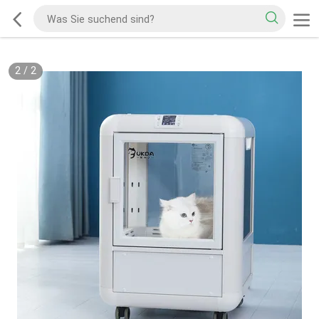
2
/
2