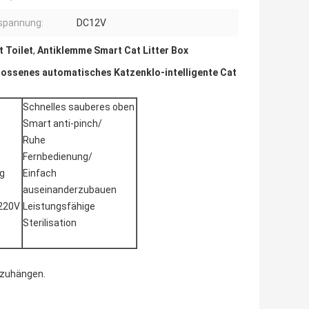
spannung:
DC12V
 Toilet
,
Antiklemme Smart Cat Litter Box
hlossenes automatisches Katzenklo-intelligente Cat
:
Schnelles sauberes oben
Smart anti-pinch/
Ruhe
Fernbedienung/
g
Einfach
auseinanderzubauen
 220V
Leistungsfähige
Sterilisation
abzuhängen.