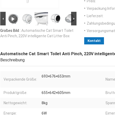
Preis:
Verpackung Info
Lieferzeit:
Zahlungsbedingu
Großes Bild :
Automatische Cat Smart Toilet
Versorgungsmater
Anti Pinch, 220V intelligente Cat Litter Box
Kontakt
Automatische Cat Smart Toilet Anti Pinch, 220V intelligent
Beschreibung
693×676×653mm
Verpackende Größe:
Name
Produktgröße:
655×642×605mm
Brut
Nettogewicht:
8kg
Span
Energie:
6W
Eimer