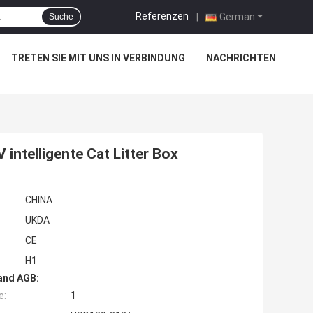
Referenzen
|
German
Suche
TRETEN SIE MIT UNS IN VERBINDUNG
NACHRICHTEN
intelligente Cat Litter Box
CHINA
UKDA
CE
H1
and AGB:
e:
1