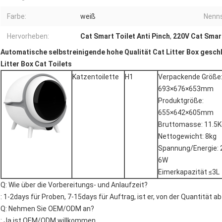
Farbe:
weiß
Nenn
Hervorheben:
Cat Smart Toilet Anti Pinch
,
220V Cat Smart
Automatische selbstreinigende hohe Qualität Cat Litter Box gesc
Litter Box Cat Toilets
Katzentoilette
H1
Verpackende Größe
693×676×653mm
Produktgröße:
655×642×605mm
Bruttomasse: 11.5K
Nettogewicht: 8kg
Spannung/Energie:
6W
Eimerkapazität ≤3L
Q: Wie über die Vorbereitungs- und Anlaufzeit?
: 1-2days für Proben, 7-15days für Auftrag, ist er, von der Quantität 
Q: Nehmen Sie OEM/ODM an?
: Ja ist OEM/ODM willkommen.