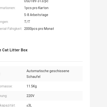
USD189-313/pc
rmationen:
1pcs pro Karton
5-8 Arbeitstage
ngen:
T/T
ial-Fähigkeit:
2000pcs pro Monat
e Cat Litter Box
Automatische geschissene
:
Schaufel
tomasse:
11.5Kg
nung:
220V
kapazität:
≤3L