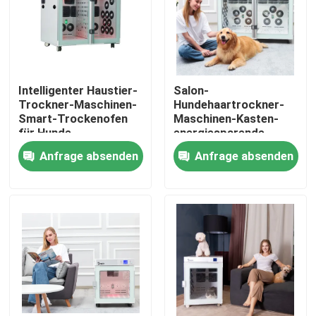
Fabrik-Ausflug
Qualitätskontrolle
Intelligenter Haustier-
Salon-
Trockner-Maschinen-
Hundehaartrockner-
Smart-Trockenofen
Maschinen-Kasten-
Treten Sie mit uns in Verbindung
für Hunde
energiesparende
Sicherheit für großen
Anfrage absenden
Anfrage absenden
Hund
Nachrichten
Elektrische Band-Zufuhr
Drehscheiben-Band-Zufuhr
automatische Bandzufuhr