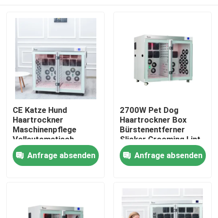
CE Katze Hund
2700W Pet Dog
Haartrockner
Haartrockner Box
Maschinenpflege
Bürstenentferner
Vollautomatisch
Slicker Grooming Lint
Haus
Anfrage absenden
Anfrage absenden
Produkte
Über uns