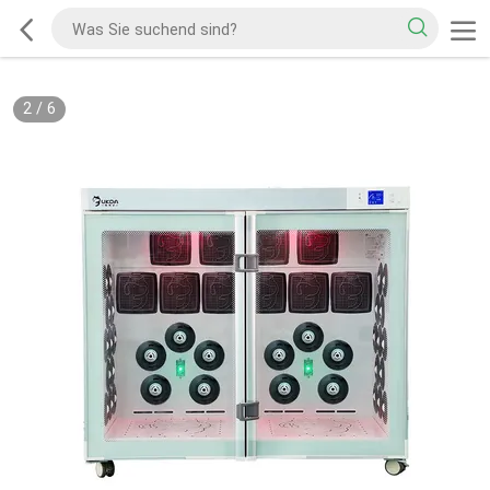
2
/
6