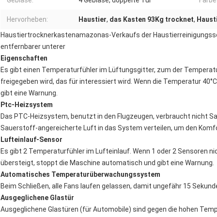
Gebläse:
4 Gebläse, doppelte Tür
Farbe
Hervorheben:
Haustier
,
das Kasten 93Kg trocknet
,
Haust
Haustiertrocknerkastenamazonas-Verkaufs der Haustierreinigungssor
entfernbarer unterer
Eigenschaften
Es gibt einen Temperaturfühler im Lüftungsgitter, zum der Temperatu
freigegeben wird, das für interessiert wird. Wenn die Temperatur 40
gibt eine Warnung.
Ptc-Heizsystem
Das PTC-Heizsystem, benutzt in den Flugzeugen, verbraucht nicht Sa
Sauerstoff-angereicherte Luft in das System verteilen, um den Komfo
Lufteinlauf-Sensor
Es gibt 2 Temperaturfühler im Lufteinlauf. Wenn 1 oder 2 Sensoren ni
übersteigt, stoppt die Maschine automatisch und gibt eine Warnung.
Automatisches Temperaturüberwachungssystem
Beim Schließen, alle Fans laufen gelassen, damit ungefähr 15 Sekunde
Ausgeglichene Glastür
Ausgeglichene Glastüren (für Automobile) sind gegen die hohen Tem