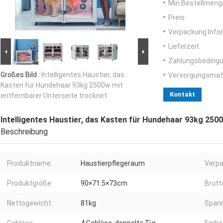
Min Bestellmeng
Preis:
Verpackung Info
Lieferzeit:
Zahlungsbedingu
Großes Bild :
Intelligentes Haustier, das
Versorgungsmater
Kasten für Hundehaar 93kg 2500w mit
Kontakt
entfernbarer Unterseite trocknet
Intelligentes Haustier, das Kasten für Hundehaar 93kg 250
Beschreibung
Produktname:
Haustierpflegeraum
Verpa
Produktgröße:
90×71.5×73cm
Brut
Nettogewicht:
81kg
Spann