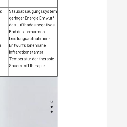
:
Staubabsaugungssystem
geringer Energie Entwurf
des Luftbades negatives
Bad des lärmarmen
g
Leistungsaufnahmen-
g
Entwurfs Ionennahe
Infrarotkonstanter
Temperatur der therapie
,
Sauerstofftherapie