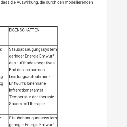
 dass die Auswirkung, die durch den modellierenden
EIGENSCHAFTEN
:
Staubabsaugungssystem
geringer Energie Entwurf
des Luftbades negatives
Bad des lärmarmen
Kg
Leistungsaufnahmen-
kg
Entwurfs Ionennahe
Infrarotkonstanter
Temperatur der therapie
,
Sauerstofftherapie
:
Staubabsaugungssystem
geringer Energie Entwurf