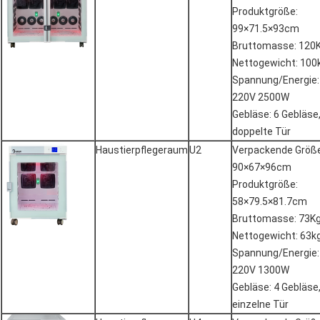
Produktgröße:
99×71.5×93cm
Bruttomasse: 120
Nettogewicht: 100
Spannung/Energie:
220V 2500W
Gebläse: 6 Gebläse
doppelte Tür
Haustierpflegeraum
U2
Verpackende Größe
90×67×96cm
Produktgröße:
58×79.5×81.7cm
Bruttomasse: 73K
Nettogewicht: 63k
Spannung/Energie:
220V 1300W
Gebläse: 4 Gebläse
einzelne Tür