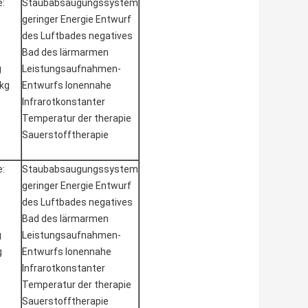
:
Staubabsaugungssystem
geringer Energie Entwurf
des Luftbades negatives
Bad des lärmarmen
g
Leistungsaufnahmen-
5kg
Entwurfs Ionennahe
Infrarotkonstanter
Temperatur der therapie
,
Sauerstofftherapie
:
Staubabsaugungssystem
geringer Energie Entwurf
des Luftbades negatives
Bad des lärmarmen
g
Leistungsaufnahmen-
g
Entwurfs Ionennahe
Infrarotkonstanter
Temperatur der therapie
,
Sauerstofftherapie