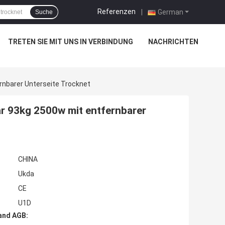
Referenzen
|
German
Suche
TRETEN SIE MIT UNS IN VERBINDUNG
NACHRICHTEN
ernbarer Unterseite Trocknet
ar 93kg 2500w mit entfernbarer
CHINA
Ukda
CE
U1D
and AGB: