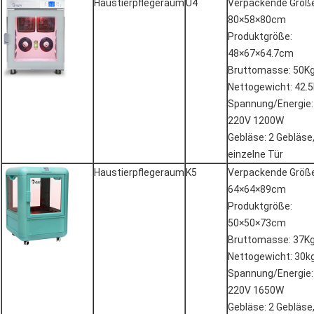
Haustierpflegeraum
U4
Verpackende Größe
80×58×80cm
Produktgröße:
48×67×64.7cm
Bruttomasse: 50K
Nettogewicht: 42.
Spannung/Energie:
220V 1200W
Gebläse: 2 Gebläse
einzelne Tür
Haustierpflegeraum
K5
Verpackende Größe
64×64×89cm
Produktgröße:
50×50×73cm
Bruttomasse: 37K
Nettogewicht: 30k
Spannung/Energie:
220V 1650W
Gebläse: 2 Gebläse