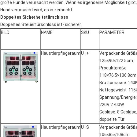
große Hunde verursacht werden. Wenn es irgendeine Möglichkeit gibt,
Hund verursacht wird, es in zerbricht
Doppeltes Sicherheitstürschloss
Doppeltes Steuertürschloss ist- sicherer.
BILD
NAME
SKU
PARAMETER
Haustierpflegeraum
U1+
Verpackende Größe
125×90×122.5cm
Produktgröße:
118×76.5×106.8cm
Bruttomasse: 140
Nettogewicht: 115
Spannung/Energie:
220V 2700W
Gebläse: 8 Gebläse
doppelte Tür
Haustierpflegeraum
U1S
Verpackende Größe
106×85×108cm