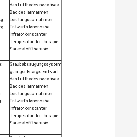
des Luftbades negatives
Bad des lärmarmen
Kg
Leistungsaufnahmen-
kg
Entwurfs Ionennahe
Infrarotkonstanter
Temperatur der therapie
,
Sauerstofftherapie
:
Staubabsaugungssystem
geringer Energie Entwurf
des Luftbades negatives
Bad des lärmarmen
g
Leistungsaufnahmen-
g
Entwurfs Ionennahe
Infrarotkonstanter
Temperatur der therapie
,
Sauerstofftherapie