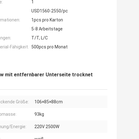
e:
1
USD1560-2550/pc
rmationen:
1pcs pro Karton
5-8 Arbeitstage
ngen:
T/T, L/C
ial-Fähigkeit:
500pcs pro Monat
0w mit entfernbarer Unterseite trocknet
ckende Größe:
106×85×88cm
tomasse:
93kg
ung/Energie:
220V 2500W