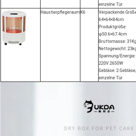
einzelne Tür
Haustierpflegeraum
K6
Verpackende Größe
64×64×84cm
Produktgröße:
φ50.6×67.4cm
Bruttomasse: 31K
Nettogewicht: 23k
Spannung/Energie:
220V 2650W
Gebläse: 2 Gebläse
einzelne Tür