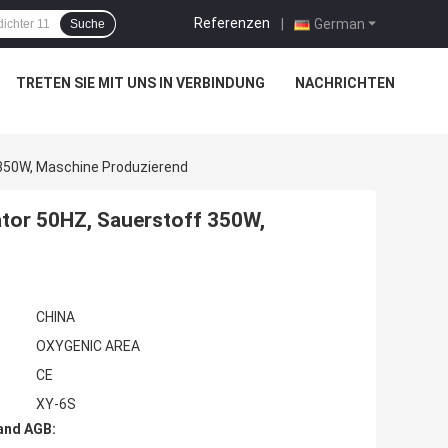
Referenzen
|
German
Suche
TRETEN SIE MIT UNS IN VERBINDUNG
NACHRICHTEN
 350W, Maschine Produzierend
ator 50HZ, Sauerstoff 350W,
CHINA
OXYGENIC AREA
CE
XY-6S
and AGB: