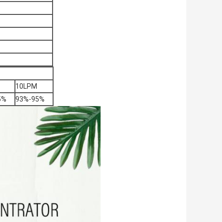
10LPM
5%
93%-95%