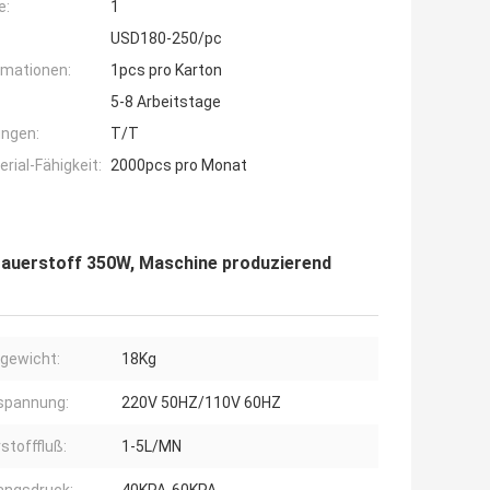
e:
1
USD180-250/pc
rmationen:
1pcs pro Karton
5-8 Arbeitstage
ngen:
T/T
ial-Fähigkeit:
2000pcs pro Monat
Sauerstoff 350W, Maschine produzierend
gewicht:
18Kg
spannung:
220V 50HZ/110V 60HZ
stofffluß:
1-5L/MN