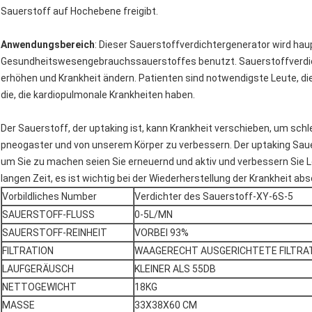
Sauerstoff auf Hochebene freigibt.
Anwendungsbereich
: Dieser Sauerstoffverdichtergenerator wird hau
Gesundheitswesengebrauchssauerstoffes benutzt. Sauerstoffverdic
erhöhen und Krankheit ändern. Patienten sind notwendigste Leute, di
die, die kardiopulmonale Krankheiten haben.
Der Sauerstoff, der uptaking ist, kann Krankheit verschieben, um sc
pneogaster und von unserem Körper zu verbessern. Der uptaking Saue
um Sie zu machen seien Sie erneuernd und aktiv und verbessern Sie L
langen Zeit, es ist wichtig bei der Wiederherstellung der Krankheit abs
Vorbildliches Number
Verdichter des Sauerstoff-XY-6S-5
SAUERSTOFF-FLUSS
0-5L/MN
SAUERSTOFF-REINHEIT
VORBEI 93%
FILTRATION
WAAGERECHT AUSGERICHTETE FILTRAT
LAUFGERÄUSCH
KLEINER ALS 55DB
NETTOGEWICHT
18KG
MASSE
33X38X60 CM