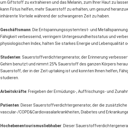
um Giftstoff zu extrahieren und das Melanin, zum Ihrer Haut zu lasse
kann Fötus helfen, mehr Sauerstoff zu erhalten, um gesund heranzu
inhärente Vorteile während der schwangeren Zeit zu haben.
Geschäftsmann
: Die Entspannungssystemtest- und Metallspannung 
Fähigkeit verbessernd, verringern Untergesundheitsstatus und verbes
physiologischen Index, halten Sie starkes Energie und Lebenqualität
Studenten
: Sauerstoffverdichtergenerator, der Erinnerung verbesser
Gehirn benutzt und nimmt 25% Sauerstoff des ganzen Körpers heraus.
Sauerstoff, der in der Zeit uptaking ist und konnten Ihnen helfen, Fä
studieren.
Arbeitskräfte
: Freigeben der Ermüdungs-, Auffrischungs- und Zunahm
Patienten
: Dieser Sauerstoffverdichtergenerator, der die zusätzliche
vascular-/COPD&Cardiovasalarkrankheiten, Diabetes und Erkrankung
Hochebenentourismusliebhaber
: Dieser Sauerstoffverdichtergener