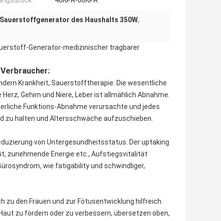
angsdruck:
40KPA-60KPA
Sauerstoffgenerator des Haushalts 350W
,
uerstoff-Generator-medizinischer tragbarer
 Verbraucher:
ndern Krankheit, Sauerstofftherapie. Die wesentliche
 Herz, Gehirn und Niere, Leber ist allmählich Abnahme.
rperliche Funktions-Abnahme verursachte und jedes
nd zu halten und Altersschwäche aufzuschieben.
eduzierung von Untergesundheitsstatus. Der uptaking
, zunehmende Energie etc., Aufstiegsvitalität
Bürosyndrom, wie fatigability und schwindliger,
ch zu den Frauen und zur Fötusentwicklung hilfreich.
r Haut zu fördern oder zu verbessern, übersetzen oben,