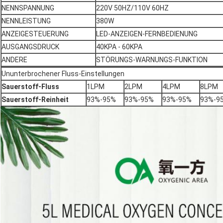
NENNSPANNUNG
220V 50HZ/110V 60HZ
NENNLEISTUNG
380W
ANZEIGESTEUERUNG
LED-ANZEIGEN-FERNBEDIENUNG
AUSGANGSDRUCK
40KPA - 60KPA
ANDERE
STÖRUNGS-WARNUNGS-FUNKTION
Ununterbrochener Fluss-Einstellungen
Sauerstoff-Fluss
1LPM
2LPM
4LPM
8LPM
Sauerstoff-Reinheit
93%-95%
93%-95%
93%-95%
93%-9