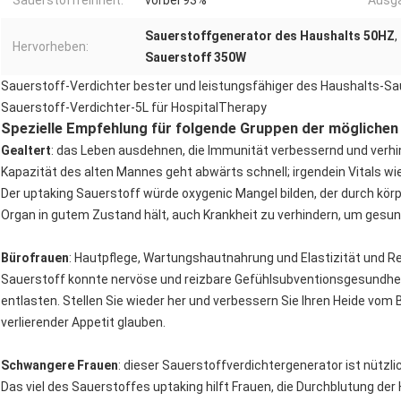
Sauerstoffreinheit:
vorbei 93%
Ausg
Sauerstoffgenerator des Haushalts 50HZ
,
Hervorheben:
Sauerstoff 350W
Sauerstoff-Verdichter bester und leistungsfähiger des Haushalts-Sa
Sauerstoff-Verdichter-5L für HospitalTherapy
Spezielle Empfehlung für folgende Gruppen der möglichen
Gealtert
: das Leben ausdehnen, die Immunität verbessernd und verhi
Kapazität des alten Mannes geht abwärts schnell; irgendein Vitals wie
Der uptaking Sauerstoff würde oxygenic Mangel bilden, der durch kö
Organ in gutem Zustand hält, auch Krankheit zu verhindern, um gesu
Bürofrauen
: Hautpflege, Wartungshautnahrung und Elastizität und R
Sauerstoff konnte nervöse und reizbare Gefühlsubventionsgesundheit
entlasten. Stellen Sie wieder her und verbessern Sie Ihren Heide vom 
verlierender Appetit glauben.
Schwangere Frauen
: dieser Sauerstoffverdichtergenerator ist nützli
Das viel des Sauerstoffes uptaking hilft Frauen, die Durchblutung de