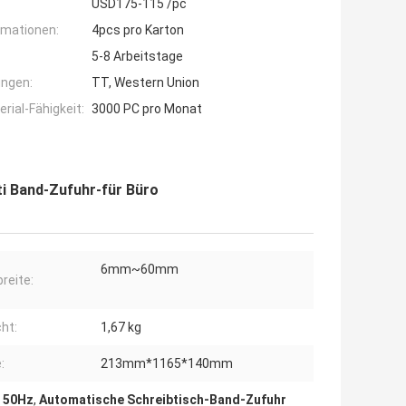
USD175-115 /pc
rmationen:
4pcs pro Karton
5-8 Arbeitstage
ngen:
TT, Western Union
ial-Fähigkeit:
3000 PC pro Monat
i Band-Zufuhr-für Büro
6mm~60mm
reite:
ht:
1,67 kg
:
213mm*1165*140mm
r 50Hz
,
Automatische Schreibtisch-Band-Zufuhr