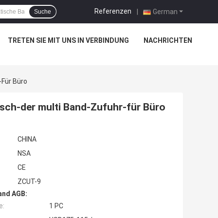
Referenzen
|
German
Suche
TRETEN SIE MIT UNS IN VERBINDUNG
NACHRICHTEN
-Für Büro
sch-der multi Band-Zufuhr-für Büro
CHINA
NSA
CE
ZCUT-9
and AGB:
e:
1 PC