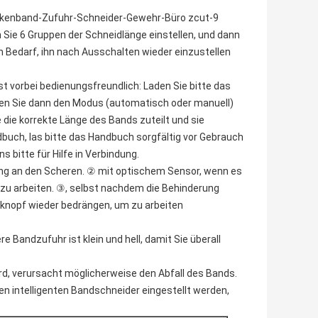
ackenband-Zufuhr-Schneider-Gewehr-Büro zcut-9
e 6 Gruppen der Schneidlänge einstellen, und dann
en Bedarf, ihn nach Ausschalten wieder einzustellen
vorbei bedienungsfreundlich: Laden Sie bitte das
ellen Sie dann den Modus (automatisch oder manuell)
die korrekte Länge des Bands zuteilt und sie
dbuch, las bitte das Handbuch sorgfältig vor Gebrauch
 bitte für Hilfe in Verbindung.
g an den Scheren. ② mit optischem Sensor, wenn es
f zu arbeiten. ③, selbst nachdem die Behinderung
rtknopf wieder bedrängen, um zu arbeiten
e Bandzufuhr ist klein und hell, damit Sie überall
rd, verursacht möglicherweise den Abfall des Bands.
n intelligenten Bandschneider eingestellt werden,