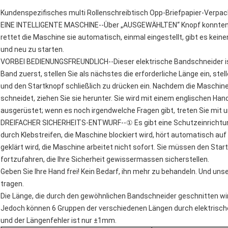
Kundenspezifisches multi Rollenschreibtisch Opp-Briefpapier-Verp
EINE INTELLIGENTE MASCHINE--Über „AUSGEWÄHLTEN“ Knopf konnten Si
rettet die Maschine sie automatisch, einmal eingestellt, gibt es kein
und neu zu starten.
VORBEI BEDIENUNGSFREUNDLICH--Dieser elektrische Bandschneider ist 
Band zuerst, stellen Sie als nächstes die erforderliche Länge ein, st
und den Startknopf schließlich zu drücken ein. Nachdem die Maschine 
schneidet, ziehen Sie sie herunter. Sie wird mit einem englischen Han
ausgerüstet; wenn es noch irgendwelche Fragen gibt, treten Sie mit uns
DREIFACHER SICHERHEITS-ENTWURF--① Es gibt eine Schutzeinrichtun
durch Klebstreifen, die Maschine blockiert wird, hört automatisch au
geklärt wird, die Maschine arbeitet nicht sofort. Sie müssen den Sta
fortzufahren, die Ihre Sicherheit gewissermassen sicherstellen.
Geben Sie Ihre Hand frei! Kein Bedarf, ihn mehr zu behandeln. Und unser
tragen.
Die Länge, die durch den gewöhnlichen Bandschneider geschnitten wi
Jedoch können 6 Gruppen der verschiedenen Längen durch elektrische
und der Längenfehler ist nur ±1mm.