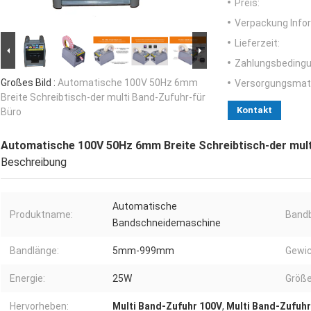
Preis:
Verpackung Info
Lieferzeit:
Zahlungsbedingu
Großes Bild :
Automatische 100V 50Hz 6mm
Versorgungsmater
Breite Schreibtisch-der multi Band-Zufuhr-für
Kontakt
Büro
Automatische 100V 50Hz 6mm Breite Schreibtisch-der mult
Beschreibung
Automatische
Produktname:
Bandb
Bandschneidemaschine
Bandlänge:
5mm-999mm
Gewic
Energie:
25W
Größe
Hervorheben:
Multi Band-Zufuhr 100V
,
Multi Band-Zufuh