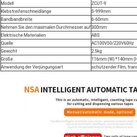
Modell
ZCUT-9
Klebstreifenschneidlänge
5-999mm
Bandbandbreite
6-60mm
Nehmen Sie den maximalen Durchmesser auf
300mm
Elektrische Materialien
ABS
Quelle
AC100V50/220V60Hz
Gewicht
2.5kg
Größe
116mm (W) *140mm (H
Anwendung der Verjüngungsart
schützender Film, tra