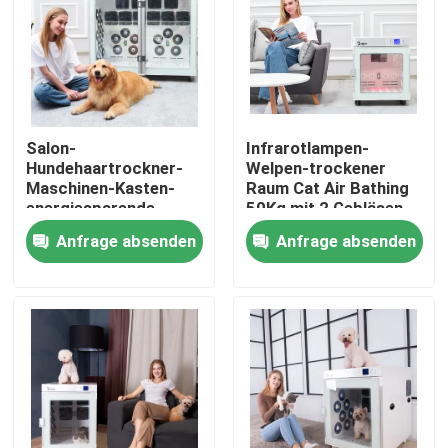
Fabrik-Ausflug
Qualitätskontrolle
Salon-
Infrarotlampen-
Hundehaartrockner-
Welpen-trockener
Treten Sie mit uns in Verbindung
Maschinen-Kasten-
Raum Cat Air Bathing
energiesparende
50Kg mit 2 Gebläsen
Sicherheit für großen
Anfrage absenden
Anfrage absenden
Nachrichten
Hund
Elektrische Band-Zufuhr
Drehscheiben-Band-Zufuhr
automatische Bandzufuhr