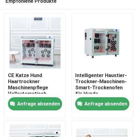
Empfohlene Produkte
CE Katze Hund
Intelligenter Haustier-
Haartrockner
Trockner-Maschinen-
Maschinenpflege
Smart-Trockenofen
Vollautomatisch
für Hunde
Haus
Anfrage absenden
Anfrage absenden
Produkte
Über uns