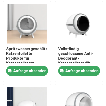
Spritzwassergeschützte
Vollständig
Katzentoilette
geschlossene Anti-
Produkte für
Deodorant-
Katzentoiletten
Katzentoilette für
Übergroßes
Haustiere,
Anfrage absenden
Anfrage absenden
Deodorant
Katzentoilette mit
Haus
Deckel, 220 V
Produkte
Über uns