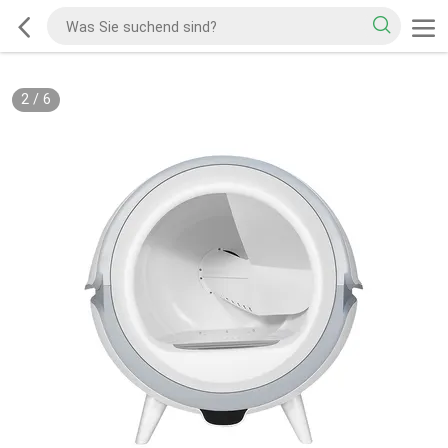
2
/
6